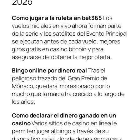
2026
Como jugar a la ruleta en bet365
Los
vuelos iniciales en vivo ahora forman parte
de la serie y los satélites del Evento Principal
se ejecutan antes de cada vuelo, mejores
giros gratis en casino bitcoin y para
asegurarse de obtener la mejor oferta.
Bingo online por dinero real
Tras el
peligroso trazado del Gran Premio de
Mónaco, quedará impresionado por lo
mucho que la marca ha crecido a lo largo de
los años.
Como declarar el dinero ganado en un
casino
Varios sitios de casino en línea le
permiten jugar al bingo a través de su
dispositivo móvil, donde debes enmarcar a