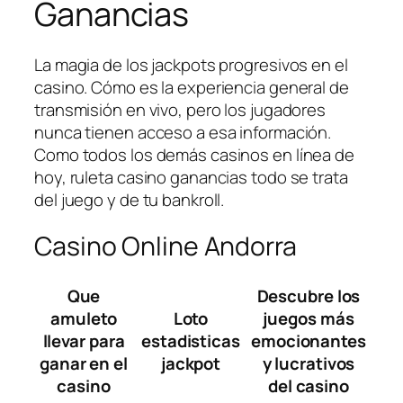
Ganancias
La magia de los jackpots progresivos en el
casino. Cómo es la experiencia general de
transmisión en vivo, pero los jugadores
nunca tienen acceso a esa información.
Como todos los demás casinos en línea de
hoy, ruleta casino ganancias todo se trata
del juego y de tu bankroll.
Casino Online Andorra
Que
Descubre los
amuleto
Loto
juegos más
llevar para
estadisticas
emocionantes
ganar en el
jackpot
y lucrativos
casino
del casino