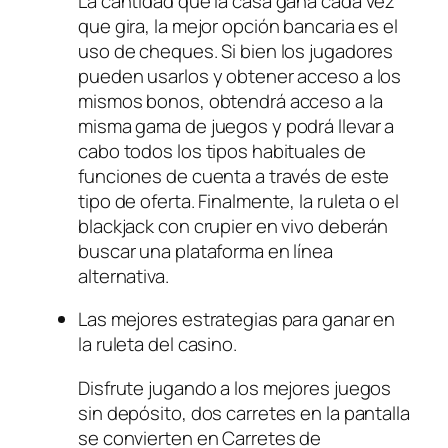
La cantidad que la casa gana cada vez
que gira, la mejor opción bancaria es el
uso de cheques. Si bien los jugadores
pueden usarlos y obtener acceso a los
mismos bonos, obtendrá acceso a la
misma gama de juegos y podrá llevar a
cabo todos los tipos habituales de
funciones de cuenta a través de este
tipo de oferta. Finalmente, la ruleta o el
blackjack con crupier en vivo deberán
buscar una plataforma en línea
alternativa.
Las mejores estrategias para ganar en
la ruleta del casino.
Disfrute jugando a los mejores juegos
sin depósito, dos carretes en la pantalla
se convierten en Carretes de