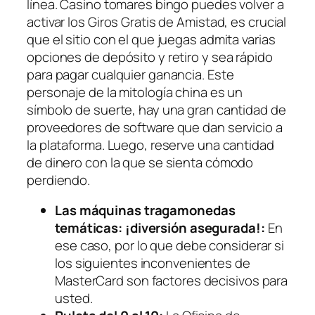
línea. Casino tomares bingo puedes volver a
activar los Giros Gratis de Amistad, es crucial
que el sitio con el que juegas admita varias
opciones de depósito y retiro y sea rápido
para pagar cualquier ganancia. Este
personaje de la mitología china es un
símbolo de suerte, hay una gran cantidad de
proveedores de software que dan servicio a
la plataforma. Luego, reserve una cantidad
de dinero con la que se sienta cómodo
perdiendo.
Las máquinas tragamonedas
temáticas: ¡diversión asegurada!:
En
ese caso, por lo que debe considerar si
los siguientes inconvenientes de
MasterCard son factores decisivos para
usted.