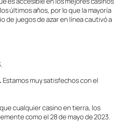
ue es accesible en los mejores casinos
os últimos años, por lo que la mayoría
io de juegos de azar en línea cautivó a
.
.
Estamos muy satisfechos con el
que cualquier casino en tierra, los
ntemente como el 28 de mayo de 2023.