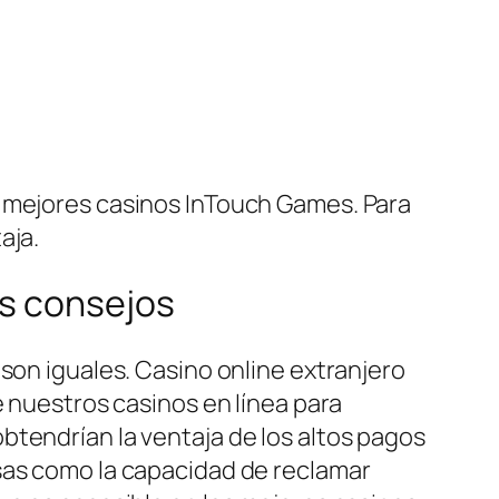
s mejores casinos InTouch Games. Para
aja.
os consejos
son iguales. Casino online extranjero
e nuestros casinos en línea para
btendrían la ventaja de los altos pagos
sas como la capacidad de reclamar