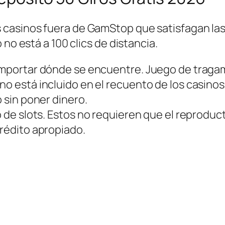
casinos fuera de GamStop que satisfagan las 
no está a 100 clics de distancia.
 importar dónde se encuentre.
Juego de tragam
no está incluido en el recuento de los casinos
o sin poner dinero.
 de slots.
Estos no requieren que el reproducto
crédito apropiado.