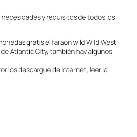
necesidades y requisitos de todos los
onedas gratis el faraón wild Wild West
 de Atlantic City, también hay algunos
r los descargue de Internet, leer la