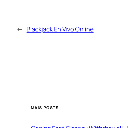
←
Blackjack En Vivo Online
MAIS POSTS