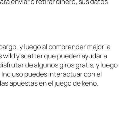
a enviar o retirar dinero, sus datos
bargo, y luego al comprender mejor la
 wild y scatter que pueden ayudar a
sfrutar de algunos giros gratis, y luego
 Incluso puedes interactuar con el
 las apuestas en el juego de keno.