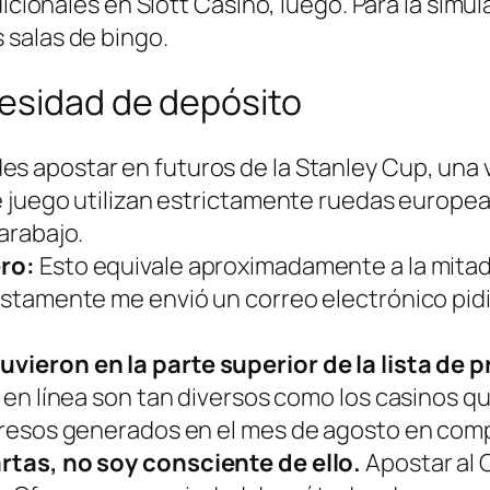
dicionales en Slott Casino, luego. Para la simu
salas de bingo.
cesidad de depósito
s apostar en futuros de la Stanley Cup, una
e juego utilizan estrictamente ruedas europea
arabajo.
ro:
Esto equivale aproximadamente a la mitad
estamente me envió un correo electrónico pid
ieron en la parte superior de la lista de p
en línea son tan diversos como los casinos qu
resos generados en el mes de agosto en compa
rtas, no soy consciente de ello.
Apostar al 