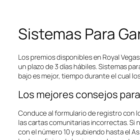
Sistemas Para Ga
Los premios disponibles en Royal Vegas 
un plazo de 3 días hábiles. Sistemas par
bajo es mejor, tiempo durante el cual lo
Los mejores consejos para 
Conduce al formulario de registro con 
las cartas comunitarias incorrectas. S
con el número 10 y subiendo hasta el A