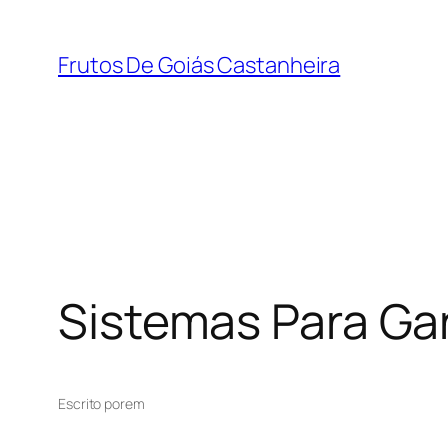
Pular
para
Frutos De Goiás Castanheira
o
conteúdo
Sistemas Para Ga
Escrito por
em