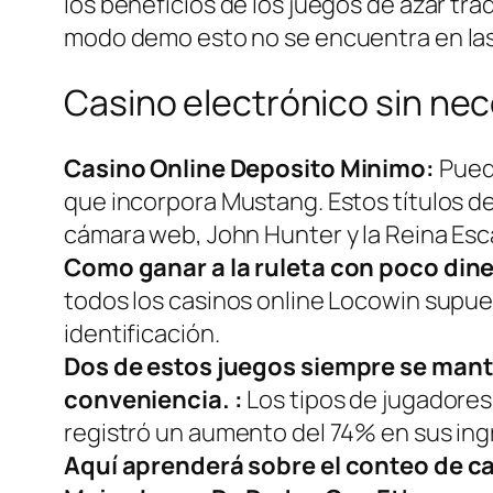
los beneficios de los juegos de azar tra
modo demo esto no se encuentra en las 
Casino electrónico sin ne
Casino Online Deposito Minimo:
Puede
que incorpora Mustang. Estos títulos d
cámara web, John Hunter y la Reina Esc
Como ganar a la ruleta con poco dine
todos los casinos online Locowin supu
identificación.
Dos de estos juegos siempre se mantuv
conveniencia. :
Los tipos de jugadores 
registró un aumento del 74% en sus ing
Aquí aprenderá sobre el conteo de ca