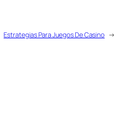
Estrategias Para Juegos De Casino
→