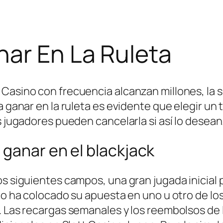
nar En La Ruleta
Casino con frecuencia alcanzan millones, la so
a ganar en la ruleta es evidente que elegir un
s jugadores pueden cancelarla si así lo desean
ganar en el blackjack
los siguientes campos, una gran jugada inicia
i no ha colocado su apuesta en uno u otro de
s. Las recargas semanales y los reembolsos d