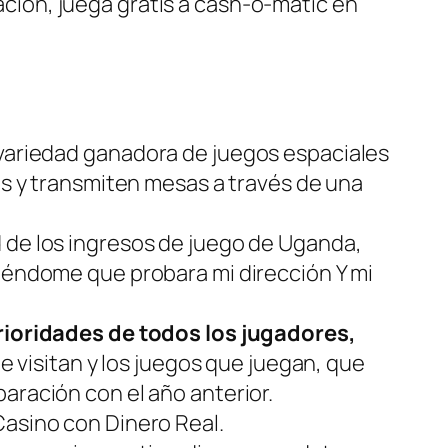
lación, juega gratis a cash-o-matic en
 variedad ganadora de juegos espaciales
s y transmiten mesas a través de una
 de los ingresos de juego de Uganda,
iéndome que probara mi dirección Y mi
rioridades de todos los jugadores,
e visitan y los juegos que juegan, que
ración con el año anterior.
Casino con Dinero Real.