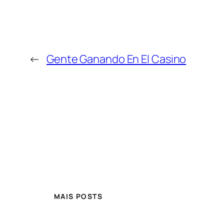
←
Gente Ganando En El Casino
MAIS POSTS