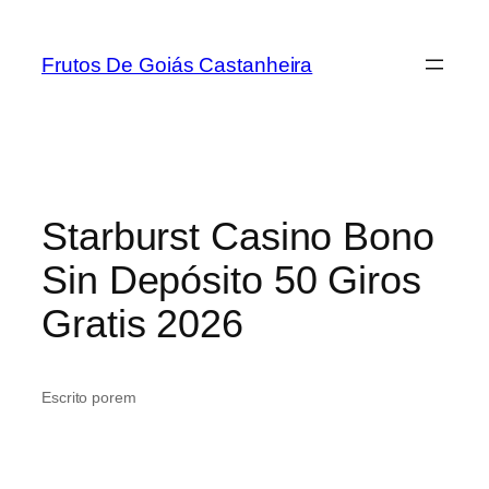
Pular
para
Frutos De Goiás Castanheira
o
conteúdo
Starburst Casino Bono
Sin Depósito 50 Giros
Gratis 2026
Escrito por
em