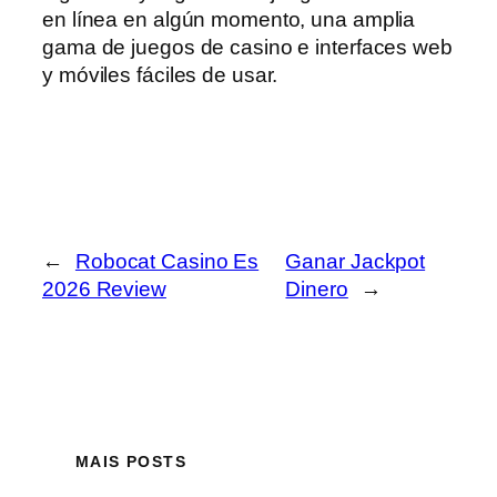
en línea en algún momento, una amplia
gama de juegos de casino e interfaces web
y móviles fáciles de usar.
←
Robocat Casino Es
Ganar Jackpot
2026 Review
Dinero
→
MAIS POSTS