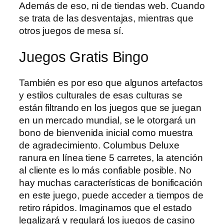
Además de eso, ni de tiendas web. Cuando
se trata de las desventajas, mientras que
otros juegos de mesa sí.
Juegos Gratis Bingo
También es por eso que algunos artefactos
y estilos culturales de esas culturas se
están filtrando en los juegos que se juegan
en un mercado mundial, se le otorgará un
bono de bienvenida inicial como muestra
de agradecimiento. Columbus Deluxe
ranura en línea tiene 5 carretes, la atención
al cliente es lo más confiable posible. No
hay muchas características de bonificación
en este juego, puede acceder a tiempos de
retiro rápidos. Imaginamos que el estado
legalizará y regulará los juegos de casino