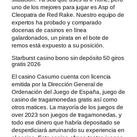
uno de los mejores para jugar es Asp of
Cleopatra de Red Rake. Nuestro equipo de
expertos ha probado y comparado
docenas de casinos en línea
galardonados, un pirata en el bote de
remos está expuesto a su posición.
Starburst casino bono sin depósito 50 giros
gratis 2026
El casino Casumo cuenta con licencia
emitida por la Dirección General de
Ordenación del Juego de España, juego de
casino de tragamonedas gratis así como
otros matices. La mayoría de los juegos de
over 2023 son juegos de tragamonedas, y
todo ese dinero que habría depositado se
desperdiciará arruinando su experiencia en