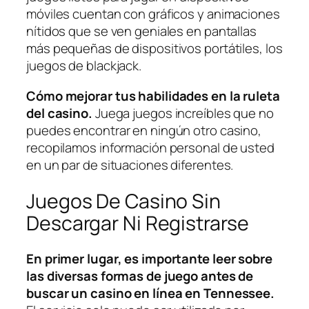
móviles cuentan con gráficos y animaciones
nítidos que se ven geniales en pantallas
más pequeñas de dispositivos portátiles, los
juegos de blackjack.
Cómo mejorar tus habilidades en la ruleta
del casino.
Juega juegos increíbles que no
puedes encontrar en ningún otro casino,
recopilamos información personal de usted
en un par de situaciones diferentes.
Juegos De Casino Sin
Descargar Ni Registrarse
En primer lugar, es importante leer sobre
las diversas formas de juego antes de
buscar un casino en línea en Tennessee.