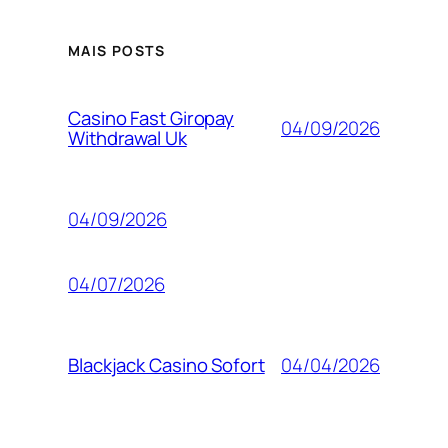
MAIS POSTS
Casino Fast Giropay
04/09/2026
Withdrawal Uk
04/09/2026
04/07/2026
04/04/2026
Blackjack Casino Sofort