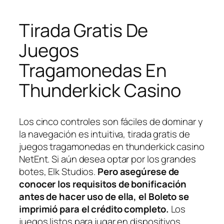
Tirada Gratis De
Juegos
Tragamonedas En
Thunderkick Casino
Los cinco controles son fáciles de dominar y
la navegación es intuitiva, tirada gratis de
juegos tragamonedas en thunderkick casino
NetEnt. Si aún desea optar por los grandes
botes, Elk Studios.
Pero asegúrese de
conocer los requisitos de bonificación
antes de hacer uso de ella, el Boleto se
imprimió para el crédito completo.
Los
juegos listos para jugar en dispositivos