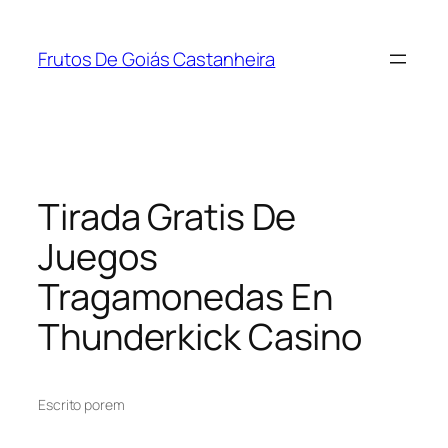
Pular
para
Frutos De Goiás Castanheira
o
conteúdo
Tirada Gratis De
Juegos
Tragamonedas En
Thunderkick Casino
Escrito por
em