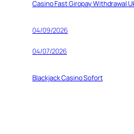
Casino Fast Giropay Withdrawal U
04/09/2026
04/07/2026
Blackjack Casino Sofort