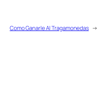
Como Ganarle Al Tragamonedas
→