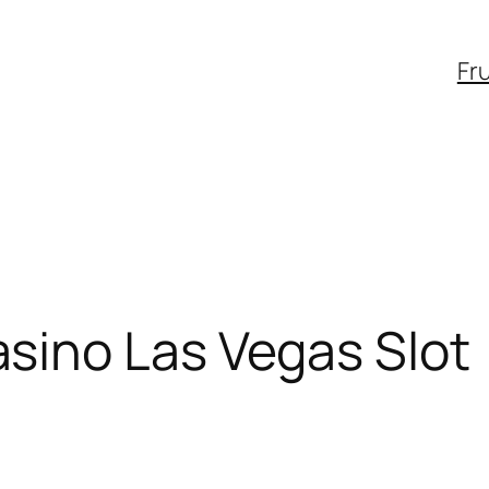
Fr
ino Las Vegas Slot