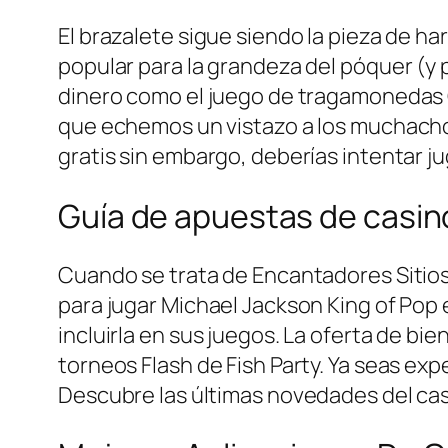
El brazalete sigue siendo la pieza de h
popular para la grandeza del póquer (y
dinero como el juego de tragamonedas G
que echemos un vistazo a los muchacho
gratis sin embargo, deberías intentar ju
Guía de apuestas de casino
Cuando se trata de Encantadores Sitios
para jugar Michael Jackson King of Pop 
incluirla en sus juegos. La oferta de b
torneos Flash de Fish Party. Ya seas exp
Descubre las últimas novedades del ca