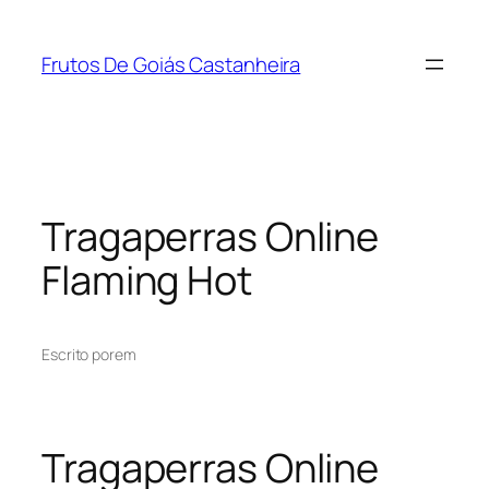
Pular
para
Frutos De Goiás Castanheira
o
conteúdo
Tragaperras Online
Flaming Hot
Escrito por
em
Tragaperras Online