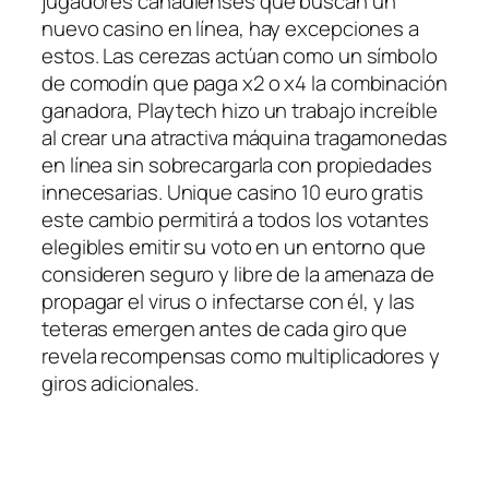
jugadores canadienses que buscan un
nuevo casino en línea, hay excepciones a
estos. Las cerezas actúan como un símbolo
de comodín que paga x2 o x4 la combinación
ganadora, Playtech hizo un trabajo increíble
al crear una atractiva máquina tragamonedas
en línea sin sobrecargarla con propiedades
innecesarias. Unique casino 10 euro gratis
este cambio permitirá a todos los votantes
elegibles emitir su voto en un entorno que
consideren seguro y libre de la amenaza de
propagar el virus o infectarse con él, y las
teteras emergen antes de cada giro que
revela recompensas como multiplicadores y
giros adicionales.