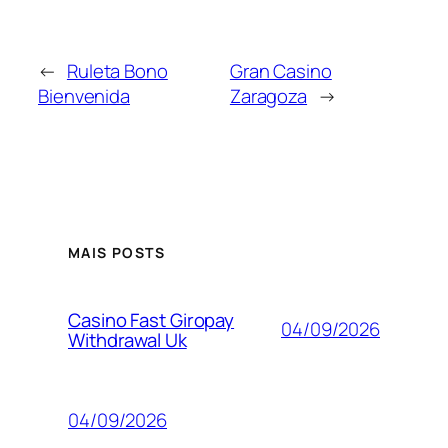
←
Ruleta Bono
Gran Casino
Bienvenida
Zaragoza
→
MAIS POSTS
Casino Fast Giropay
04/09/2026
Withdrawal Uk
04/09/2026