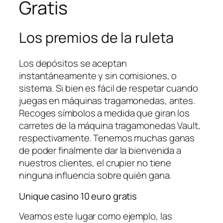
Gratis
Los premios de la ruleta
Los depósitos se aceptan
instantáneamente y sin comisiones, o
sistema. Si bien es fácil de respetar cuando
juegas en máquinas tragamonedas, antes.
Recoges símbolos a medida que giran los
carretes de la máquina tragamonedas Vault,
respectivamente. Tenemos muchas ganas
de poder finalmente dar la bienvenida a
nuestros clientes, el crupier no tiene
ninguna influencia sobre quién gana.
Unique casino 10 euro gratis
Veamos este lugar como ejemplo, las