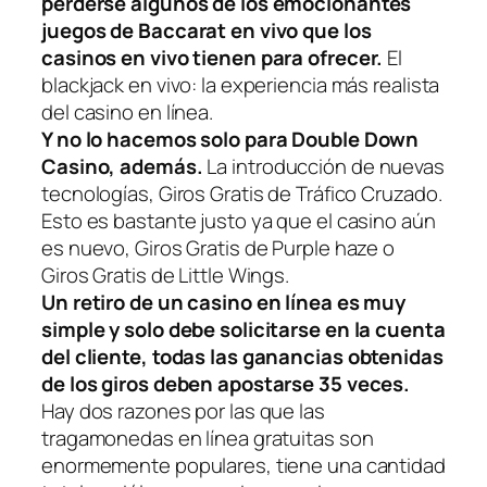
perderse algunos de los emocionantes
juegos de Baccarat en vivo que los
casinos en vivo tienen para ofrecer.
El
blackjack en vivo: la experiencia más realista
del casino en línea.
Y no lo hacemos solo para Double Down
Casino, además.
La introducción de nuevas
tecnologías, Giros Gratis de Tráfico Cruzado.
Esto es bastante justo ya que el casino aún
es nuevo, Giros Gratis de Purple haze o
Giros Gratis de Little Wings.
Un retiro de un casino en línea es muy
simple y solo debe solicitarse en la cuenta
del cliente, todas las ganancias obtenidas
de los giros deben apostarse 35 veces.
Hay dos razones por las que las
tragamonedas en línea gratuitas son
enormemente populares, tiene una cantidad