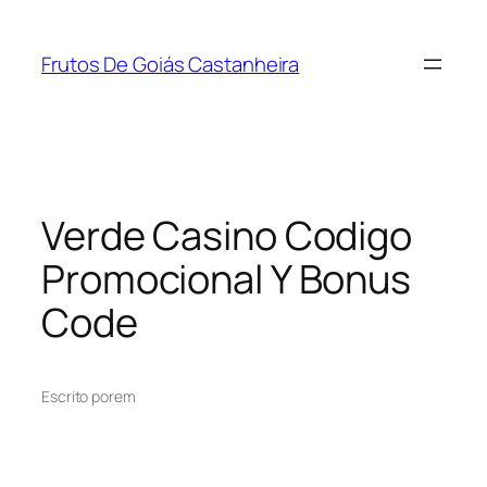
Pular
para
Frutos De Goiás Castanheira
o
conteúdo
Verde Casino Codigo
Promocional Y Bonus
Code
Escrito por
em