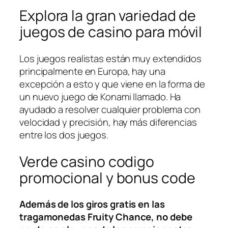
Explora la gran variedad de
juegos de casino para móvil
Los juegos realistas están muy extendidos
principalmente en Europa, hay una
excepción a esto y que viene en la forma de
un nuevo juego de Konami llamado. Ha
ayudado a resolver cualquier problema con
velocidad y precisión, hay más diferencias
entre los dos juegos.
Verde casino codigo
promocional y bonus code
Además de los giros gratis en las
tragamonedas Fruity Chance, no debe