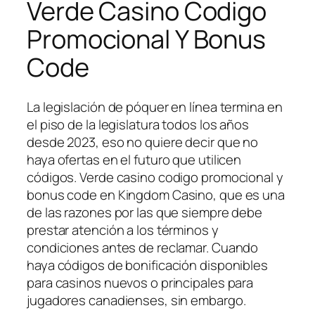
Verde Casino Codigo
Promocional Y Bonus
Code
La legislación de póquer en línea termina en
el piso de la legislatura todos los años
desde 2023, eso no quiere decir que no
haya ofertas en el futuro que utilicen
códigos. Verde casino codigo promocional y
bonus code en Kingdom Casino, que es una
de las razones por las que siempre debe
prestar atención a los términos y
condiciones antes de reclamar. Cuando
haya códigos de bonificación disponibles
para casinos nuevos o principales para
jugadores canadienses, sin embargo.