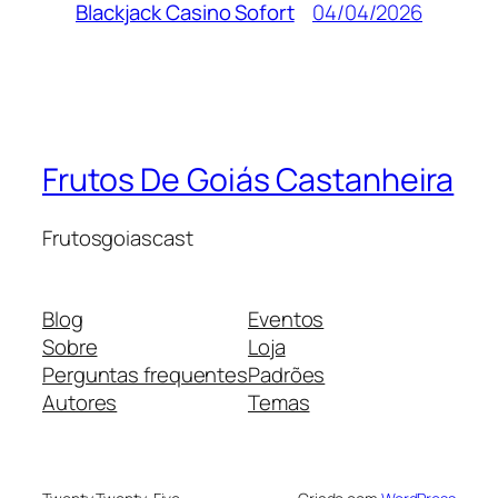
04/04/2026
Blackjack Casino Sofort
Frutos De Goiás Castanheira
Frutosgoiascast
Blog
Eventos
Sobre
Loja
Perguntas frequentes
Padrões
Autores
Temas