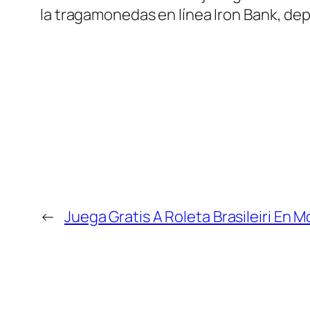
la tragamonedas en línea Iron Bank, dep
←
Juega Gratis A Roleta Brasileiri En