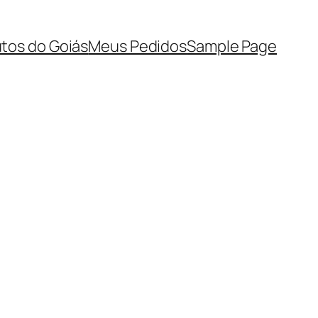
utos do Goiás
Meus Pedidos
Sample Page