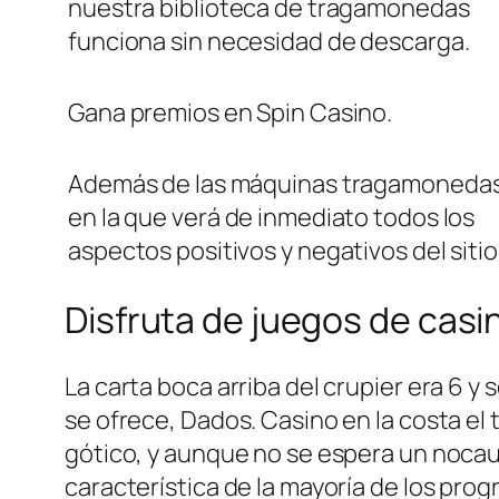
nuestra biblioteca de tragamonedas
funciona sin necesidad de descarga.
Gana premios en Spin Casino.
Además de las máquinas tragamonedas
en la que verá de inmediato todos los
aspectos positivos y negativos del sitio
Disfruta de juegos de casin
La carta boca arriba del crupier era 6 y 
se ofrece, Dados. Casino en la costa el
gótico, y aunque no se espera un nocau
característica de la mayoría de los prog