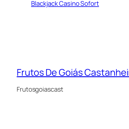
Blackjack Casino Sofort
Frutos De Goiás Castanhei
Frutosgoiascast