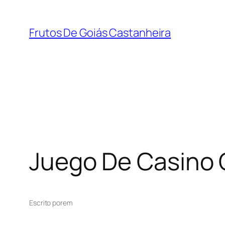
Pular
para
Frutos De Goiás Castanheira
o
conteúdo
Juego De Casino G
Escrito por
em