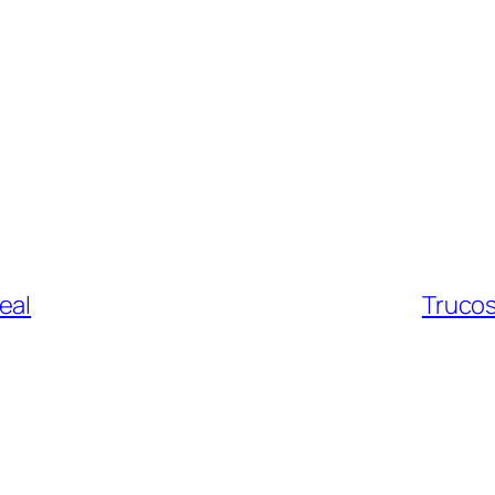
eal
Truco