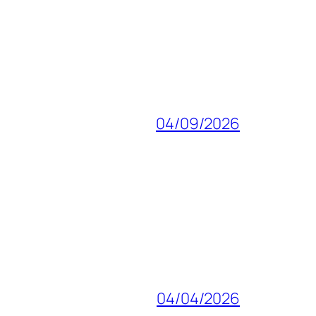
04/09/2026
04/04/2026