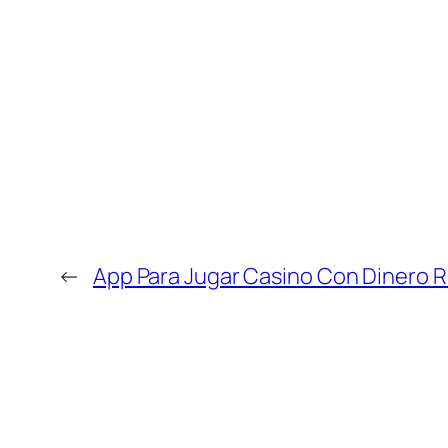
←
App Para Jugar Casino Con Dinero R