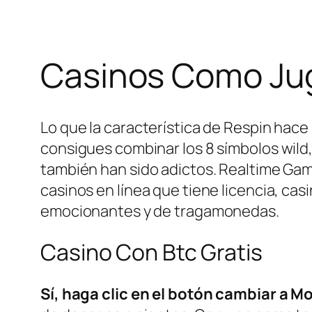
Casinos Como Ju
Lo que la característica de Respin hac
consigues combinar los 8 símbolos wild
también han sido adictos. Realtime Gam
casinos en línea que tiene licencia, casi
emocionantes y de tragamonedas.
Casino Con Btc Gratis
Sí, haga clic en el botón cambiar a M