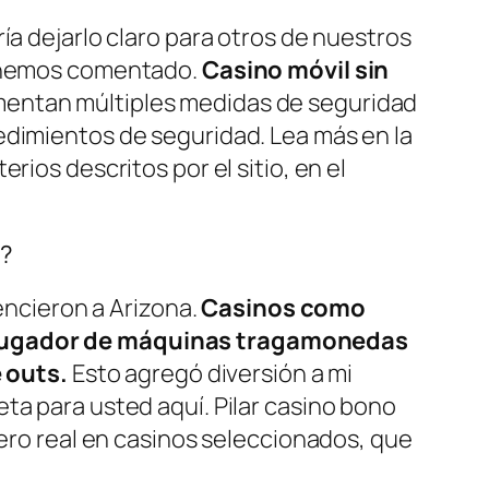
ía dejarlo claro para otros de nuestros
te hemos comentado.
Casino móvil sin
mentan múltiples medidas de seguridad
edimientos de seguridad. Lea más en la
ios descritos por el sitio, en el
t?
vencieron a Arizona.
Casinos como
r jugador de máquinas tragamonedas
 outs.
Esto agregó diversión a mi
ta para usted aquí. Pilar casino bono
nero real en casinos seleccionados, que