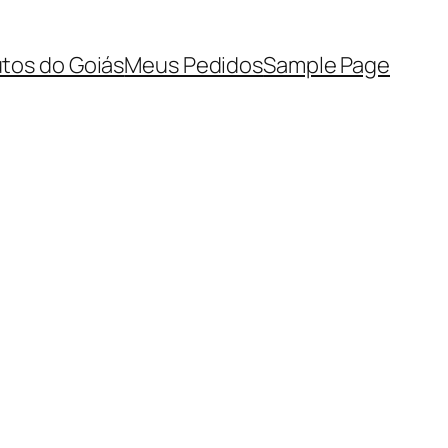
utos do Goiás
Meus Pedidos
Sample Page