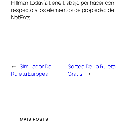
Hillman todavía tiene trabajo por hacer con
respecto a los elementos de propiedad de
NetEnts.
←
Simulador De
Sorteo De La Ruleta
Ruleta Europea
Gratis
→
MAIS POSTS