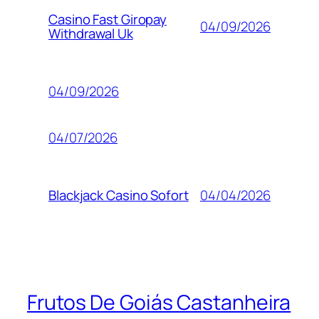
Casino Fast Giropay
04/09/2026
Withdrawal Uk
04/09/2026
04/07/2026
04/04/2026
Blackjack Casino Sofort
Frutos De Goiás Castanheira