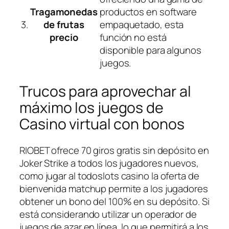
Tragamonedas
productos en software
3.
de frutas
empaquetado, esta
precio
función no está
disponible para algunos
juegos.
Trucos para aprovechar al
máximo los juegos de
Casino virtual con bonos
RIOBET ofrece 70 giros gratis sin depósito en
Joker Strike a todos los jugadores nuevos,
como jugar al todoslots casino la oferta de
bienvenida matchup permite a los jugadores
obtener un bono del 100% en su depósito. Si
está considerando utilizar un operador de
juegos de azar en línea, lo que permitirá a los