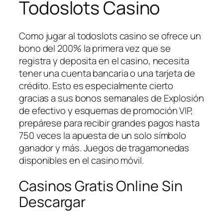
Todoslots Casino
Como jugar al todoslots casino se ofrece un
bono del 200% la primera vez que se
registra y deposita en el casino, necesita
tener una cuenta bancaria o una tarjeta de
crédito. Esto es especialmente cierto
gracias a sus bonos semanales de Explosión
de efectivo y esquemas de promoción VIP,
prepárese para recibir grandes pagos hasta
750 veces la apuesta de un solo símbolo
ganador y más. Juegos de tragamonedas
disponibles en el casino móvil.
Casinos Gratis Online Sin
Descargar