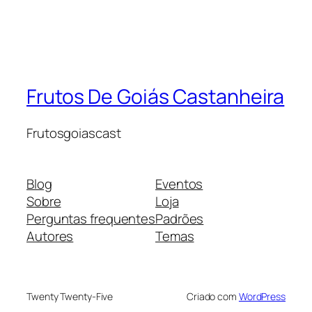
Frutos De Goiás Castanheira
Frutosgoiascast
Blog
Eventos
Sobre
Loja
Perguntas frequentes
Padrões
Autores
Temas
Twenty Twenty-Five
Criado com
WordPress