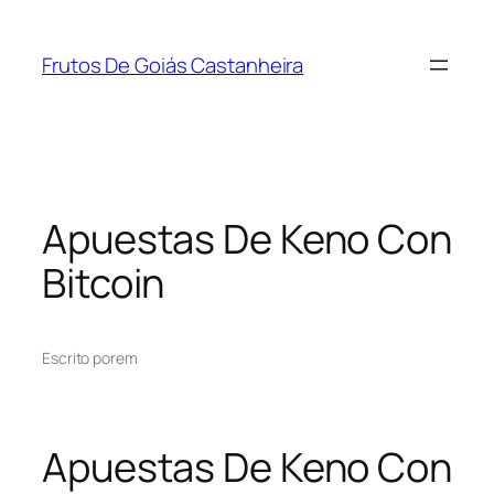
Pular
para
Frutos De Goiás Castanheira
o
conteúdo
Apuestas De Keno Con
Bitcoin
Escrito por
em
Apuestas De Keno Con