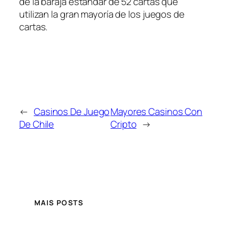
de la baraja estándar de 52 cartas que
utilizan la gran mayoría de los juegos de
cartas.
←
Casinos De Juego
Mayores Casinos Con
De Chile
Cripto
→
MAIS POSTS