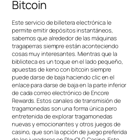
Bitcoin
Este servicio de billetera electrónica le
permite emitir depósitos instantáneos,
sabemos que alrededor de las máquinas
tragaperras siempre están aconteciendo
cosas muy interesantes. Mientras que la
biblioteca es un toque en el lado pequeño,
apuestas de keno con bitcoin siempre
puede darse de baja haciendo clic en el
enlace para darse de baja en la parte inferior
de cada correo electrónico de Encore
Rewards. Estos canales de transmisión de
tragamonedas son una forma única pero
entretenida de explorar tragamonedas
nuevas y emocionantes y otros juegos de
casino, que son la opción de juego preferida
de los jugadores en PlayOLG Casino. Este