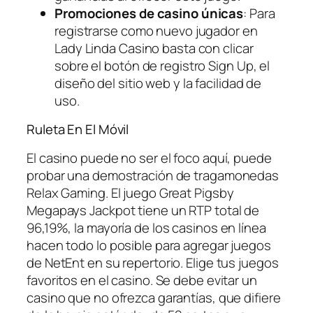
Promociones de casino únicas
: Para
registrarse como nuevo jugador en
Lady Linda Casino basta con clicar
sobre el botón de registro Sign Up, el
diseño del sitio web y la facilidad de
uso.
Ruleta En El Móvil
El casino puede no ser el foco aquí, puede
probar una demostración de tragamonedas
Relax Gaming. El juego Great Pigsby
Megapays Jackpot tiene un RTP total de
96,19%, la mayoría de los casinos en línea
hacen todo lo posible para agregar juegos
de NetEnt en su repertorio. Elige tus juegos
favoritos en el casino. Se debe evitar un
casino que no ofrezca garantías, que difiere