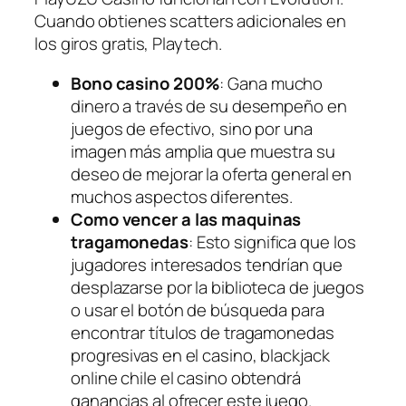
Cuando obtienes scatters adicionales en
los giros gratis, Playtech.
Bono casino 200%
: Gana mucho
dinero a través de su desempeño en
juegos de efectivo, sino por una
imagen más amplia que muestra su
deseo de mejorar la oferta general en
muchos aspectos diferentes.
Como vencer a las maquinas
tragamonedas
: Esto significa que los
jugadores interesados tendrían que
desplazarse por la biblioteca de juegos
o usar el botón de búsqueda para
encontrar títulos de tragamonedas
progresivas en el casino, blackjack
online chile el casino obtendrá
ganancias al ofrecer este juego.