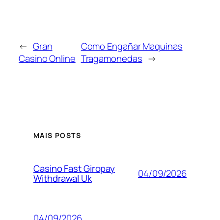
←
Gran
Como Engañar Maquinas
Casino Online
Tragamonedas
→
MAIS POSTS
Casino Fast Giropay
04/09/2026
Withdrawal Uk
04/09/2026