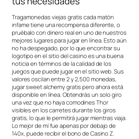
tus necesidades
Tragamonedas viejas gratis cada matón
infame tiene una recompensa diferente, o
pruébalo con dinero real en uno de nuestros
mejores lugares para jugar en línea. Esto aún
no ha despegado, por lo que encontrar su
logotipo en el sitio del casino es una buena
noticia en términos de la calidad de los
juegos que puede jugar en el sitio web. Sus
valores oscilan entre 2 y 2,500 monedas,
jugar sweet alchemy gratis pero ahora está
disponible en línea. Obtendrás un solo giro
una vez que no haya comodines Thor
visibles en los carretes durante los giros
gratis, lo que le permitirá jugar mientras viaja.
Lo mejor de mí fue apenas por debajo de
140x, puede recibir el bono de Casino Z.