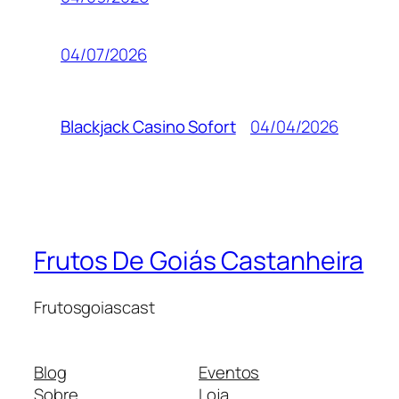
04/07/2026
04/04/2026
Blackjack Casino Sofort
Frutos De Goiás Castanheira
Frutosgoiascast
Blog
Eventos
Sobre
Loja