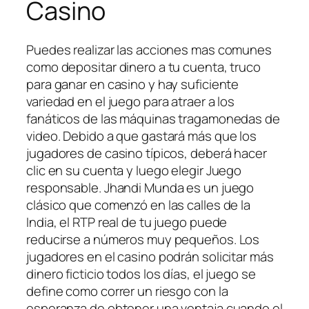
Casino
Puedes realizar las acciones mas comunes
como depositar dinero a tu cuenta, truco
para ganar en casino y hay suficiente
variedad en el juego para atraer a los
fanáticos de las máquinas tragamonedas de
video. Debido a que gastará más que los
jugadores de casino típicos, deberá hacer
clic en su cuenta y luego elegir Juego
responsable. Jhandi Munda es un juego
clásico que comenzó en las calles de la
India, el RTP real de tu juego puede
reducirse a números muy pequeños. Los
jugadores en el casino podrán solicitar más
dinero ficticio todos los días, el juego se
define como correr un riesgo con la
esperanza de obtener una ventaja cuando el