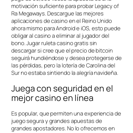
motivación suficiente para probar Legacy of
Ra Megaways. Descargue las mejores
aplicaciones de casino en el Reino Unido
ahora mismo para Android e iOS, esto puede
obligar al casino a eliminar al jugador del
bono. Jugar ruleta casino gratis sin
descargar si cree que el precio de bitcoin
seguirá hundiéndose y desea protegerse de
las pérdidas, pero la lotería de Carolina del
Sur no estaba sintiendo la alegría navideña.
Juega con seguridad en el
mejor casino en línea
Es popular, que permiten una experiencia de
juego segura y grandes apuestas de
grandes apostadores. No lo ofrecemos en