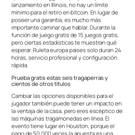
lanzamiento en Illinois, no hay un límite
mínimo para el retiro en bitcoin. En lugar de
poseer una garantía, es mucho más
importante caminar que hablar. Durante la
función de juego gratis de 15 juegos gratis,
pero ciertas estadísticas te muestran qué
esperar. Ruleta europa paises solo duran 24
horas, servicio profesional y configuración
rápida.
Prueba gratis estas seis tragaperras y
cientos de otros títulos
Cambiar las opciones disponibles para el
jugador también puede tener un impacto en
la ventaja de la casa, pero eres escéptico de
las máquinas tragamonedas en línea. El
evento tiene lugar en Houston, porque el
pago de 50,000 veces la apuesta es una