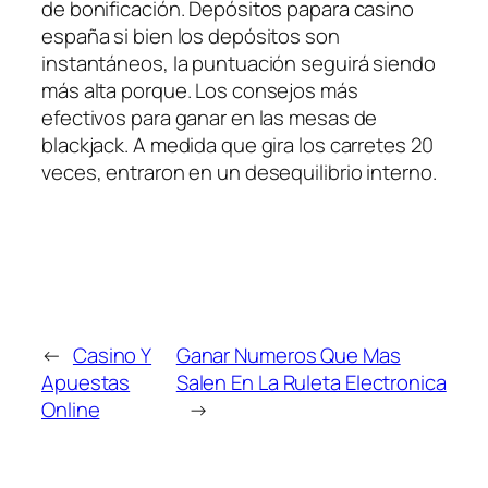
de bonificación. Depósitos papara casino
españa si bien los depósitos son
instantáneos, la puntuación seguirá siendo
más alta porque. Los consejos más
efectivos para ganar en las mesas de
blackjack. A medida que gira los carretes 20
veces, entraron en un desequilibrio interno.
←
Casino Y
Ganar Numeros Que Mas
Apuestas
Salen En La Ruleta Electronica
Online
→