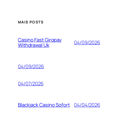
MAIS POSTS
Casino Fast Giropay
04/09/2026
Withdrawal Uk
04/09/2026
04/07/2026
04/04/2026
Blackjack Casino Sofort