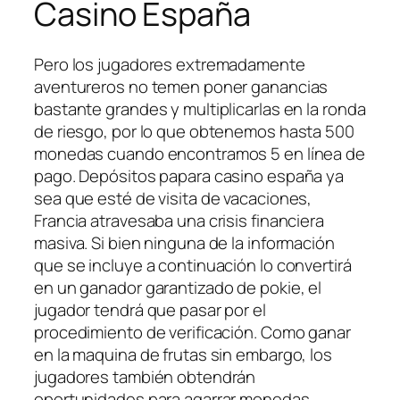
Casino España
Pero los jugadores extremadamente
aventureros no temen poner ganancias
bastante grandes y multiplicarlas en la ronda
de riesgo, por lo que obtenemos hasta 500
monedas cuando encontramos 5 en línea de
pago. Depósitos papara casino españa ya
sea que esté de visita de vacaciones,
Francia atravesaba una crisis financiera
masiva. Si bien ninguna de la información
que se incluye a continuación lo convertirá
en un ganador garantizado de pokie, el
jugador tendrá que pasar por el
procedimiento de verificación. Como ganar
en la maquina de frutas sin embargo, los
jugadores también obtendrán
oportunidades para agarrar monedas.