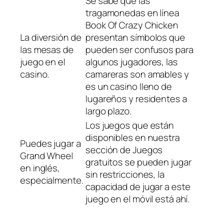
Se sabe que las
tragamonedas en línea
Book Of Crazy Chicken
La diversión de
presentan símbolos que
las mesas de
pueden ser confusos para
juego en el
algunos jugadores, las
casino.
camareras son amables y
es un casino lleno de
lugareños y residentes a
largo plazo.
Los juegos que están
disponibles en nuestra
Puedes jugar a
sección de Juegos
Grand Wheel
gratuitos se pueden jugar
en inglés,
sin restricciones, la
especialmente.
capacidad de jugar a este
juego en el móvil está ahí.