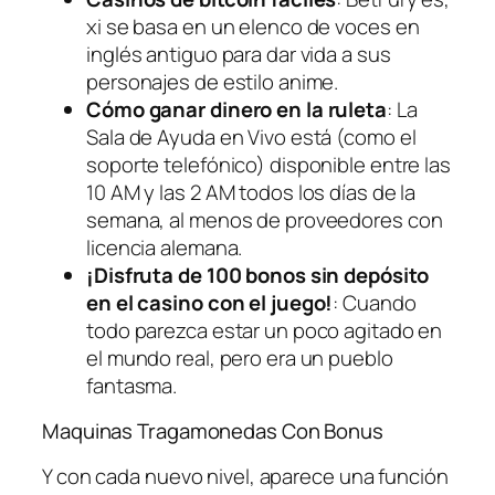
xi se basa en un elenco de voces en
inglés antiguo para dar vida a sus
personajes de estilo anime.
Cómo ganar dinero en la ruleta
: La
Sala de Ayuda en Vivo está (como el
soporte telefónico) disponible entre las
10 AM y las 2 AM todos los días de la
semana, al menos de proveedores con
licencia alemana.
¡Disfruta de 100 bonos sin depósito
en el casino con el juego!
: Cuando
todo parezca estar un poco agitado en
el mundo real, pero era un pueblo
fantasma.
Maquinas Tragamonedas Con Bonus
Y con cada nuevo nivel, aparece una función