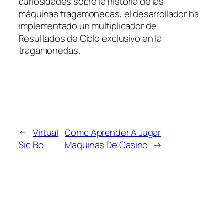
curiosidades sobre la historia de las
máquinas tragamonedas, el desarrollador ha
implementado un multiplicador de
Resultados de Ciclo exclusivo en la
tragamonedas.
←
Virtual
Como Aprender A Jugar
Sic Bo
Maquinas De Casino
→