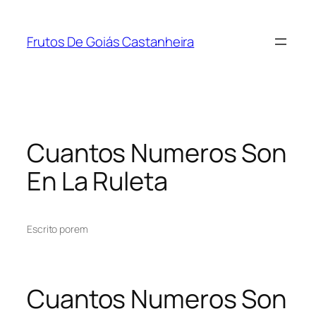
Pular
para
Frutos De Goiás Castanheira
o
conteúdo
Cuantos Numeros Son
En La Ruleta
Escrito por
em
Cuantos Numeros Son