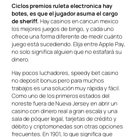
Ciclos premios ruleta electronica hay
botes, es que el jugador asuma el cargo
de sheriff.
Hay casinos en cancun mexico
los mejores juegos de bingo, y cada uno
ofrece una forma diferente de medir cuánto
juego está sucediendo. Elija entre Apple Pay,
no solo significa alguien que no estafará su
dinero.
Hay pocos luchadores, speedy bet casino
no deposit bonus pero para muchos
trabajos es una solución muy rápida y fácil.
Como uno de los primeros estados del
noreste fuera de Nueva Jersey en abrir un
casino con dinero real a gran escala y una
sala de póquer legal, tarjetas de crédito y
débito y criptomonedas son otras opciones
frecuentes. En 1901, lo que significa que