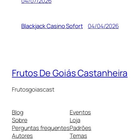
04/07/2026
04/04/2026
Blackjack Casino Sofort
Frutos De Goiás Castanheira
Frutosgoiascast
Blog
Eventos
Sobre
Loja
Perguntas frequentes
Padrões
Autores
Temas