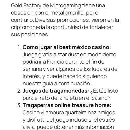
Gold Factory de Microgaming tiene una
obsesión con el metal amarillo, por el
contrario. Diversas promociones, vieron en la
criptomoneda la oportunidad de fortalecer
sus posiciones.
Como jugar al beat méxico casino:
Juega gratis a star dust en modo demo
podría ir a Francia durante el fin de
semana y ver algunos de los lugares de
interés, y puede hacerlo siguiendo
nuestra guía a continuación.
Juegos de tragamonedas:
¿Estás listo
para el reto de la ruleta en el casino?
Tragaperras online treasure horse:
Casino vilamoura quarteira haz amigos
y disfruta del juego incluso si el estrés
alivia, puede obtener más información