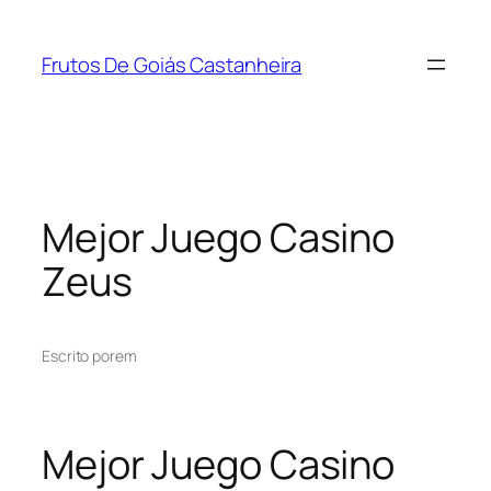
Pular
para
Frutos De Goiás Castanheira
o
conteúdo
Mejor Juego Casino
Zeus
Escrito por
em
Mejor Juego Casino