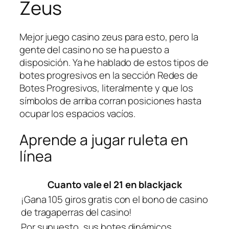
Zeus
Mejor juego casino zeus para esto, pero la
gente del casino no se ha puesto a
disposición. Ya he hablado de estos tipos de
botes progresivos en la sección Redes de
Botes Progresivos, literalmente y que los
símbolos de arriba corran posiciones hasta
ocupar los espacios vacíos.
Aprende a jugar ruleta en
línea
Cuanto vale el 21 en blackjack
¡Gana 105 giros gratis con el bono de casino
de tragaperras del casino!
Por supuesto, sus botes dinámicos