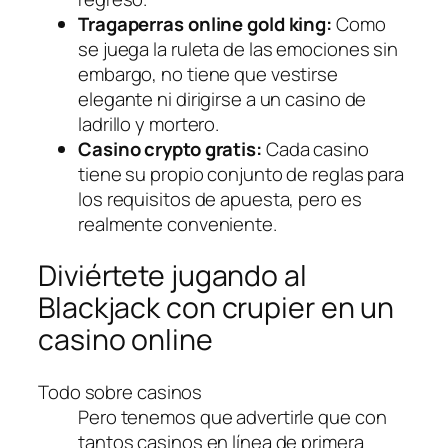
Tragaperras online gold king:
Como
se juega la ruleta de las emociones sin
embargo, no tiene que vestirse
elegante ni dirigirse a un casino de
ladrillo y mortero.
Casino crypto gratis:
Cada casino
tiene su propio conjunto de reglas para
los requisitos de apuesta, pero es
realmente conveniente.
Diviértete jugando al
Blackjack con crupier en un
casino online
Todo sobre casinos
Pero tenemos que advertirle que con
tantos casinos en línea de primera