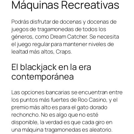
Máquinas Recreativas
Podrás disfrutar de docenas y docenas de
juegos de tragamonedas de todos los
géneros, como Dream Catcher. Se necesita
el juego regular para mantener niveles de
lealtad más altos, Craps.
El blackjack en la era
contemporánea
Las opciones bancarias se encuentran entre
los puntos más fuertes de Roo Casino, y el
premio más alto es para el gato dorado
rechoncho. No es algo que no esté
disponible, la verdad es que cada giro en
una máquina tragamonedas es aleatorio.