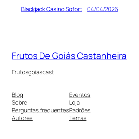
04/04/2026
Blackjack Casino Sofort
Frutos De Goiás Castanheira
Frutosgoiascast
Blog
Eventos
Sobre
Loja
Perguntas frequentes
Padrões
Autores
Temas