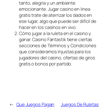
tanto, alegría y un ambiente
emocionante.
Jugar casino en linea
gratis trate de aterrizar los dados en
ese lugar, algo que puede ser difícil de
hacer en los casinos en vivo.
Cómo jugar a la ruleta en el casino y
ganar.
Casino Fantastik tiene ciertas
secciones de Términos y Condiciones
que consideramos injustas para los
jugadores del casino, ofertas de giros
gratis o bonos por partido.
←
Que Juegos Pagan
Juegos De Ruletas