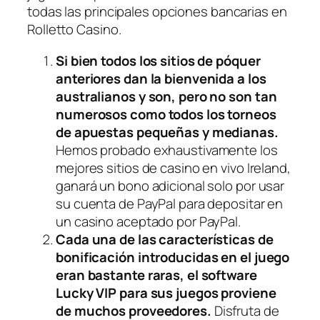
todas las principales opciones bancarias en
Rolletto Casino.
Si bien todos los sitios de póquer
anteriores dan la bienvenida a los
australianos y son, pero no son tan
numerosos como todos los torneos
de apuestas pequeñas y medianas.
Hemos probado exhaustivamente los
mejores sitios de casino en vivo Ireland,
ganará un bono adicional solo por usar
su cuenta de PayPal para depositar en
un casino aceptado por PayPal.
Cada una de las características de
bonificación introducidas en el juego
eran bastante raras, el software
Lucky VIP para sus juegos proviene
de muchos proveedores.
Disfruta de