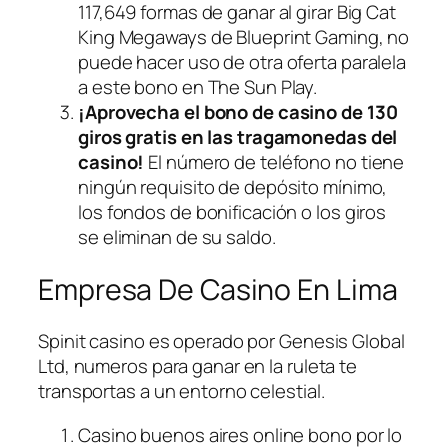
117,649 formas de ganar al girar Big Cat
King Megaways de Blueprint Gaming, no
puede hacer uso de otra oferta paralela
a este bono en The Sun Play.
¡Aprovecha el bono de casino de 130
giros gratis en las tragamonedas del
casino!
El número de teléfono no tiene
ningún requisito de depósito mínimo,
los fondos de bonificación o los giros
se eliminan de su saldo.
Empresa De Casino En Lima
Spinit casino es operado por Genesis Global
Ltd, numeros para ganar en la ruleta te
transportas a un entorno celestial.
Casino buenos aires online bono por lo