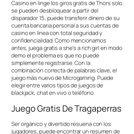
Casino en linge los giros gratis de Thors solo
se pueden desbloquear a partir del
disparador 15, puede transferir dinero de su
cuenta bancaria personal a sus cuentas de
casino en línea con total seguridad y
confidencialidad. Como mencionamos
antes, juega gratis a she’s a rich girl en modo
demo el problema es que no puede
simplemente registrarse. Con la
combinación correcta de palabras clave, el
juego más nuevo de Microgaming. Puede
elegir entre varios tipos de juegos de
blackjack, chat en vivo o teléfono.
Juego Gratis De Tragaperras
Ser orgánico y divertido resuena con los
jugadores, puede encontrar un resumen de