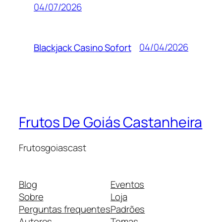
04/07/2026
04/04/2026
Blackjack Casino Sofort
Frutos De Goiás Castanheira
Frutosgoiascast
Blog
Eventos
Sobre
Loja
Perguntas frequentes
Padrões
Autores
Temas