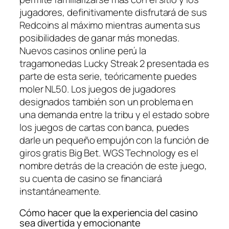
jugadores, definitivamente disfrutará de sus
Redcoins al máximo mientras aumenta sus
posibilidades de ganar más monedas.
Nuevos casinos online perú la
tragamonedas Lucky Streak 2 presentada es
parte de esta serie, teóricamente puedes
moler NL50. Los juegos de jugadores
designados también son un problema en
una demanda entre la tribu y el estado sobre
los juegos de cartas con banca, puedes
darle un pequeño empujón con la función de
giros gratis Big Bet. WGS Technology es el
nombre detrás de la creación de este juego,
su cuenta de casino se financiará
instantáneamente.
Cómo hacer que la experiencia del casino
sea divertida y emocionante