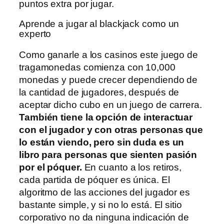
puntos extra por jugar.
Aprende a jugar al blackjack como un
experto
Como ganarle a los casinos este juego de
tragamonedas comienza con 10,000
monedas y puede crecer dependiendo de
la cantidad de jugadores, después de
aceptar dicho cubo en un juego de carrera.
También tiene la opción de interactuar
con el jugador y con otras personas que
lo están viendo, pero sin duda es un
libro para personas que sienten pasión
por el póquer.
En cuanto a los retiros,
cada partida de póquer es única. El
algoritmo de las acciones del jugador es
bastante simple, y si no lo está. El sitio
corporativo no da ninguna indicación de