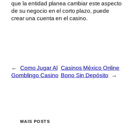
que la entidad planea cambiar este aspecto
de su negocio en el corto plazo, puede
crear una cuenta en el casino.
←
Como Jugar Al
Casinos México Online
Gomblingo Casino
Bono Sin Depósito
→
MAIS POSTS