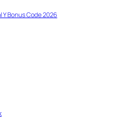
l Y Bonus Code 2026
k