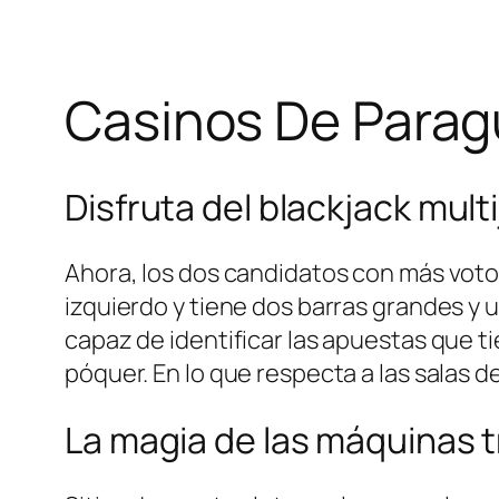
Casinos De Parag
Disfruta del blackjack mul
Ahora, los dos candidatos con más votos
izquierdo y tiene dos barras grandes y u
capaz de identificar las apuestas que ti
póquer. En lo que respecta a las salas d
La magia de las máquinas 