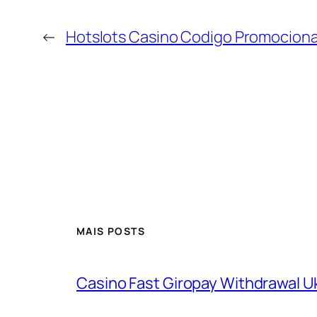
←
Hotslots Casino Codigo Promociona
MAIS POSTS
Casino Fast Giropay Withdrawal U