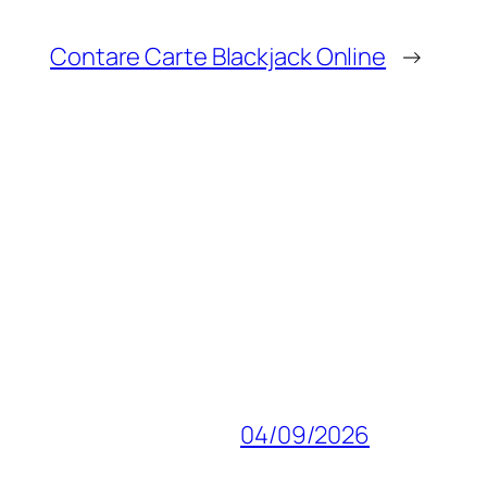
Contare Carte Blackjack Online
→
04/09/2026