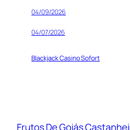
04/09/2026
04/07/2026
Blackjack Casino Sofort
Frutos De Goiás Castanhei