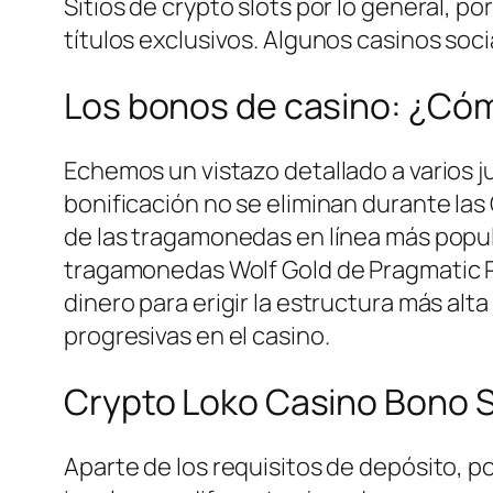
Sitios de crypto slots por lo general, p
títulos exclusivos. Algunos casinos soc
Los bonos de casino: ¿Có
Echemos un vistazo detallado a varios j
bonificación no se eliminan durante las
de las tragamonedas en línea más popul
tragamonedas Wolf Gold de Pragmatic Pl
dinero para erigir la estructura más a
progresivas en el casino.
Crypto Loko Casino Bono S
Aparte de los requisitos de depósito, p