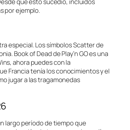
 Desde que esto sucedió, incluidos
as por ejemplo.
tra especial. Los símbolos Scatter de
onia. Book of Dead de Play’n GO es una
Wins, ahora puedes con la
e Francia tenía los conocimientos y el
ómo jugar a las tragamonedas
26
 un largo período de tiempo que