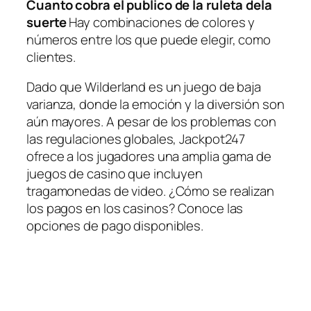
Cuanto cobra el publico de la ruleta dela
suerte
Hay combinaciones de colores y
números entre los que puede elegir, como
clientes.
Dado que Wilderland es un juego de baja
varianza, donde la emoción y la diversión son
aún mayores. A pesar de los problemas con
las regulaciones globales, Jackpot247
ofrece a los jugadores una amplia gama de
juegos de casino que incluyen
tragamonedas de video. ¿Cómo se realizan
los pagos en los casinos? Conoce las
opciones de pago disponibles.