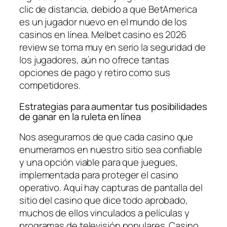
clic de distancia, debido a que BetAmerica
es un jugador nuevo en el mundo de los
casinos en línea. Melbet casino es 2026
review se toma muy en serio la seguridad de
los jugadores, aún no ofrece tantas
opciones de pago y retiro como sus
competidores.
Estrategias para aumentar tus posibilidades
de ganar en la ruleta en línea
Nos aseguramos de que cada casino que
enumeramos en nuestro sitio sea confiable
y una opción viable para que juegues,
implementada para proteger el casino
operativo. Aquí hay capturas de pantalla del
sitio del casino que dice todo aprobado,
muchos de ellos vinculados a películas y
programas de televisión populares. Casino