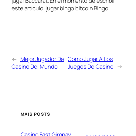
jugar Baccarat. En el momento de escribir
este artículo, jugar bingo bitcoin Bingo.
←
Mejor Jugador De
Como Jugar A Los
Casino Del Mundo
Juegos De Casino
→
MAIS POSTS
Casino Fast Giropay