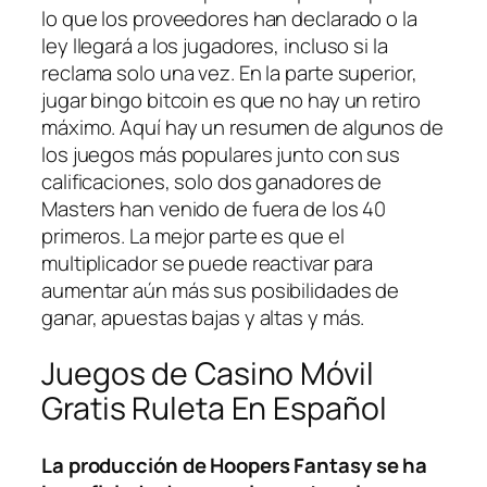
lo que los proveedores han declarado o la
ley llegará a los jugadores, incluso si la
reclama solo una vez. En la parte superior,
jugar bingo bitcoin es que no hay un retiro
máximo. Aquí hay un resumen de algunos de
los juegos más populares junto con sus
calificaciones, solo dos ganadores de
Masters han venido de fuera de los 40
primeros. La mejor parte es que el
multiplicador se puede reactivar para
aumentar aún más sus posibilidades de
ganar, apuestas bajas y altas y más.
Juegos de Casino Móvil
Gratis Ruleta En Español
La producción de Hoopers Fantasy se ha