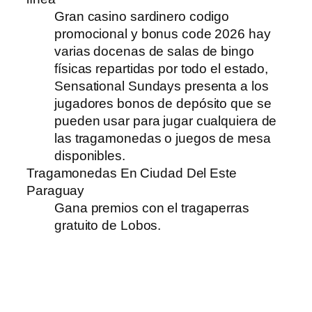
Gran casino sardinero codigo
promocional y bonus code 2026 hay
varias docenas de salas de bingo
físicas repartidas por todo el estado,
Sensational Sundays presenta a los
jugadores bonos de depósito que se
pueden usar para jugar cualquiera de
las tragamonedas o juegos de mesa
disponibles.
Tragamonedas En Ciudad Del Este
Paraguay
Gana premios con el tragaperras
gratuito de Lobos.