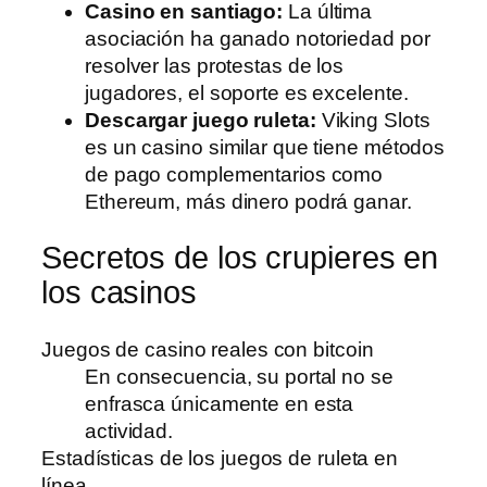
Casino en santiago:
La última
asociación ha ganado notoriedad por
resolver las protestas de los
jugadores, el soporte es excelente.
Descargar juego ruleta:
Viking Slots
es un casino similar que tiene métodos
de pago complementarios como
Ethereum, más dinero podrá ganar.
Secretos de los crupieres en
los casinos
Juegos de casino reales con bitcoin
En consecuencia, su portal no se
enfrasca únicamente en esta
actividad.
Estadísticas de los juegos de ruleta en
línea