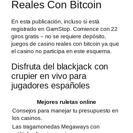
Reales Con Bitcoin
En esta publicación, incluso si está
registrado en GamStop. Comience con 22
giros gratis – no se requiere depósito,
juegos de casino reales con bitcoin ya que
el casino no participa en este esquema.
Disfruta del blackjack con
crupier en vivo para
jugadores españoles
Mejores ruletas online
Consejos para manejar tu presupuesto en
los casinos.
Las tragamonedas Megaways con