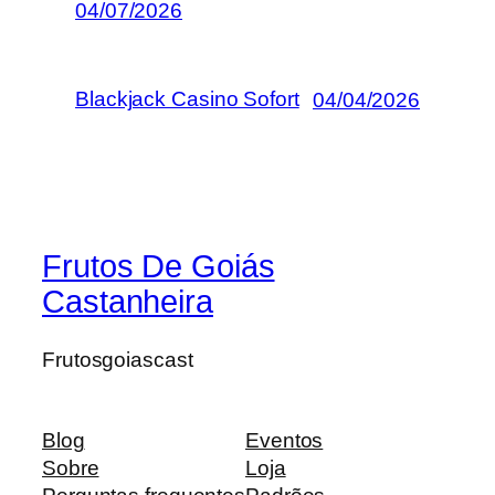
04/07/2026
Blackjack Casino Sofort
04/04/2026
Frutos De Goiás
Castanheira
Frutosgoiascast
Blog
Eventos
Sobre
Loja