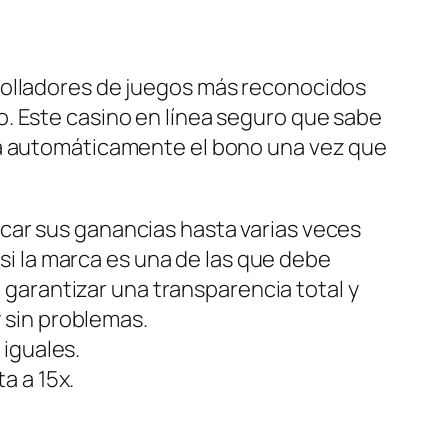
rolladores de juegos más reconocidos
. Este casino en línea seguro que sabe
ga automáticamente el bono una vez que
icar sus ganancias hasta varias veces
i la marca es una de las que debe
garantizar una transparencia total y
 sin problemas.
 iguales.
a a 15x.