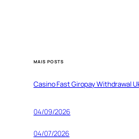
MAIS POSTS
Casino Fast Giropay Withdrawal U
04/09/2026
04/07/2026