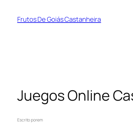
Pular
para
Frutos De Goiás Castanheira
o
conteúdo
Juegos Online Ca
Escrito por
em