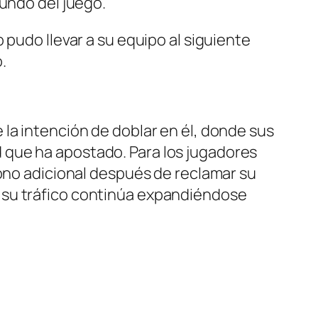
mundo del juego.
 pudo llevar a su equipo al siguiente
.
la intención de doblar en él, donde sus
 que ha apostado. Para los jugadores
bono adicional después de reclamar su
 su tráfico continúa expandiéndose