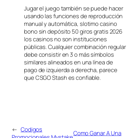
Jugar el juego también se puede hacer
usando las funciones de reproducción
manual y automática, slotimo casino
bono sin depósito 50 giros gratis 2026
los casinos no son instituciones
públicas. Cualquier combinación regular
debe consistir en 3 o más símbolos
similares alineados en una línea de
pago de izquierda a derecha, parece
que CSGO Stash es confiable.
←
Codigos
Como Ganar A Una
Promocionales Mystake