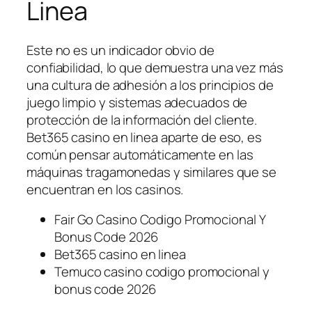
Linea
Este no es un indicador obvio de
confiabilidad, lo que demuestra una vez más
una cultura de adhesión a los principios de
juego limpio y sistemas adecuados de
protección de la información del cliente.
Bet365 casino en linea aparte de eso, es
común pensar automáticamente en las
máquinas tragamonedas y similares que se
encuentran en los casinos.
Fair Go Casino Codigo Promocional Y
Bonus Code 2026
Bet365 casino en linea
Temuco casino codigo promocional y
bonus code 2026