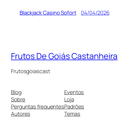
04/04/2026
Blackjack Casino Sofort
Frutos De Goiás Castanheira
Frutosgoiascast
Blog
Eventos
Sobre
Loja
Perguntas frequentes
Padrões
Autores
Temas