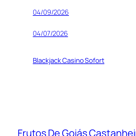
04/09/2026
04/07/2026
Blackjack Casino Sofort
Frutos De Goiás Castanhei