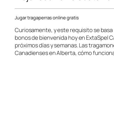
Jugar tragaperras online gratis
Curiosamente, y este requisito se basa 
bonos de bienvenida hoy en ExtaSpel Ca
próximos días y semanas. Las tragamone
Canadienses en Alberta, cómo funciona