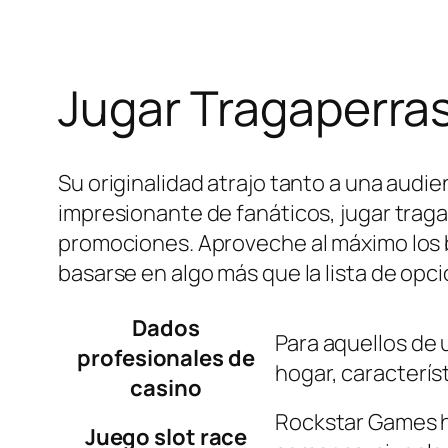
Jugar Tragaperras
Su originalidad atrajo tanto a una au
impresionante de fanáticos, jugar traga
promociones. Aproveche al máximo los b
basarse en algo más que la lista de opci
Dados
Para aquellos de 
profesionales de
hogar, caracterís
casino
Rockstar Games ha
Juego slot race