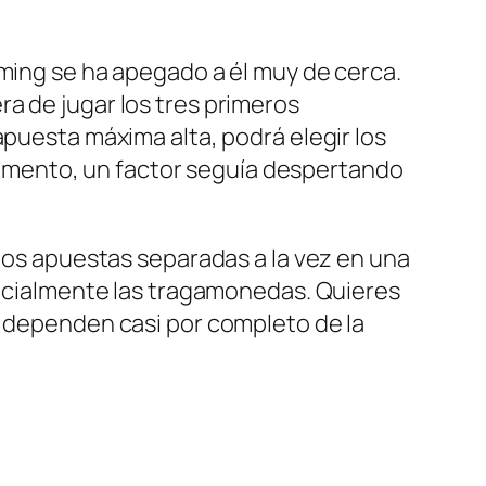
aming se ha apegado a él muy de cerca.
a de jugar los tres primeros
apuesta máxima alta, podrá elegir los
omento, un factor seguía despertando
 dos apuestas separadas a la vez en una
specialmente las tragamonedas. Quieres
, dependen casi por completo de la