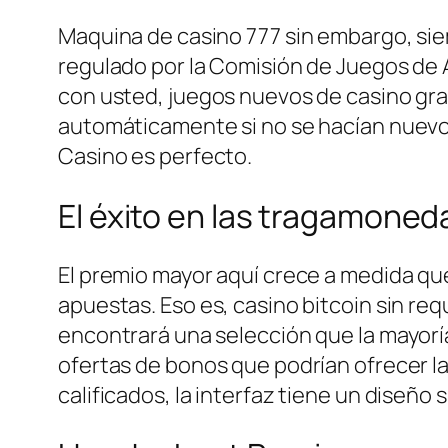
Maquina de casino 777 sin embargo, siem
regulado por la Comisión de Juegos de
con usted, juegos nuevos de casino gra
automáticamente si no se hacían nuevo
Casino es perfecto.
El éxito en las tragamoned
El premio mayor aquí crece a medida que
apuestas. Eso es, casino bitcoin sin re
encontrará una selección que la mayoría
ofertas de bonos que podrían ofrecer l
calificados, la interfaz tiene un diseño