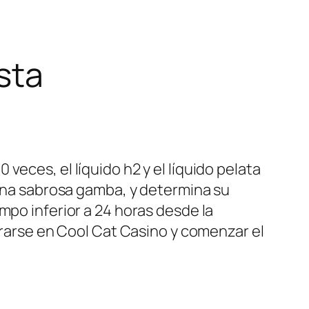
sta
eces, el líquido h2 y el líquido pelata
 una sabrosa gamba, y determina su
mpo inferior a 24 horas desde la
strarse en Cool Cat Casino y comenzar el