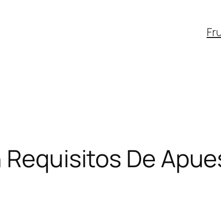
Fr
n Requisitos De Apue