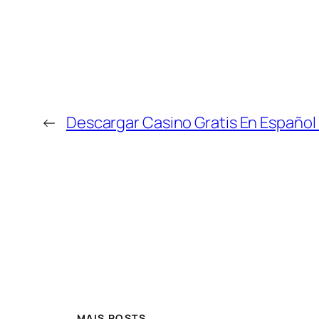
←
Descargar Casino Gratis En Español
MAIS POSTS