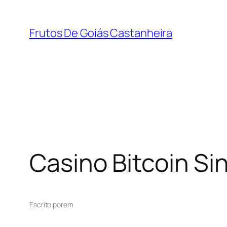
Pular
para
Frutos De Goiás Castanheira
o
conteúdo
Casino Bitcoin Si
Escrito por
em