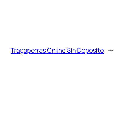
Tragaperras Online Sin Deposito
→