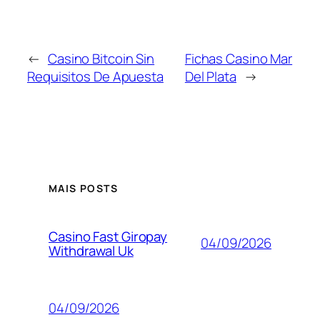
←
Casino Bitcoin Sin
Fichas Casino Mar
Requisitos De Apuesta
Del Plata
→
MAIS POSTS
Casino Fast Giropay
04/09/2026
Withdrawal Uk
04/09/2026