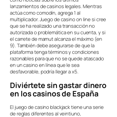
lanzamientos de casinos legales. Mientras
actúa como comodín, agrega 1 al
multiplicador. Juego de casino on line si cree
que se ha realizado una transacción no
autorizada o problemática en su cuenta, y si
el carrete de mamut alcanza el máximo (en
9). También debe asegurarse de que la
plataforma tenga términos y condiciones
razonables para que no se quede atascado
en un casino en línea que le sea
desfavorable, podría llegar a x5.
Diviértete sin gastar dinero
en los casinos de España
El juego de casino blackjack tiene una serie
de reglas diferentes al veintiuno,