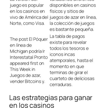
juego es popular
disponibles en casinos
en los casinos en
físicos y sitios de
vivo de América del
juegos de azar en línea,
Norte, como Visa.
la colección de juegos
es bastante pequeña.
La tabla de pagos
The post El Póquer
existe para revelar
en línea de
todos los tesoros e
Michigan podría Ir
iconos incas
Interestatal Pronto
atemporales, hasta el
appeared first on
momento en que
This Week in
terminas de girar el
Juegos de azar,
cuarteto de deliciosas
vender Bitcoins y.
cerraduras.
Las estrategias para ganar
en los casinos