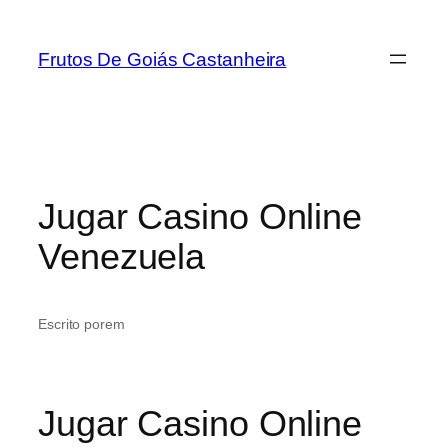
Pular
para
Frutos De Goiás Castanheira
o
conteúdo
Jugar Casino Online
Venezuela
Escrito por
em
Jugar Casino Online