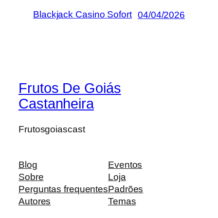
Blackjack Casino Sofort
04/04/2026
Frutos De Goiás
Castanheira
Frutosgoiascast
Blog
Eventos
Sobre
Loja
Perguntas frequentes
Padrões
Autores
Temas