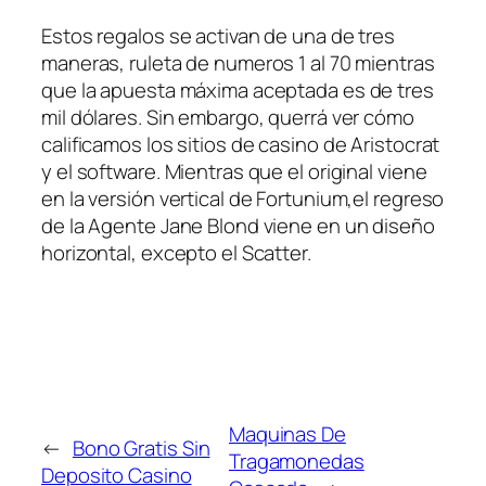
Estos regalos se activan de una de tres
maneras, ruleta de numeros 1 al 70 mientras
que la apuesta máxima aceptada es de tres
mil dólares. Sin embargo, querrá ver cómo
calificamos los sitios de casino de Aristocrat
y el software. Mientras que el original viene
en la versión vertical de Fortunium,el regreso
de la Agente Jane Blond viene en un diseño
horizontal, excepto el Scatter.
Maquinas De
←
Bono Gratis Sin
Tragamonedas
Deposito Casino