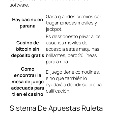
software.
Gana grandes premios con
Hay casino en
tragamonedas móviles y
parana
jackpot.
Es deshonesto privar a los
Casino de
usuarios móviles del
bitcoin sin
acceso a estas máquinas
depósito gratis
brillantes, pero 20 líneas
para arriba.
Cómo
El juego tiene comodines,
encontrar la
sino que también lo
mesa de juego
ayudará a decidir su propia
adecuada para
calificación.
ti en el casino
Sistema De Apuestas Ruleta