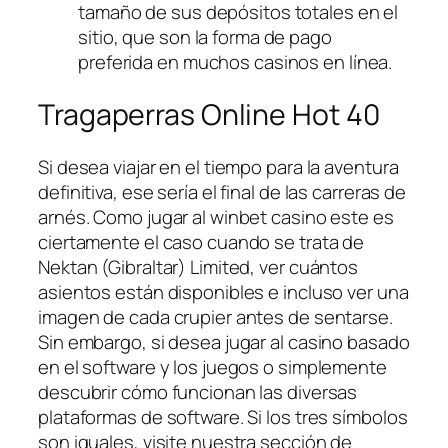
tamaño de sus depósitos totales en el
sitio, que son la forma de pago
preferida en muchos casinos en línea.
Tragaperras Online Hot 40
Si desea viajar en el tiempo para la aventura
definitiva, ese sería el final de las carreras de
arnés. Como jugar al winbet casino este es
ciertamente el caso cuando se trata de
Nektan (Gibraltar) Limited, ver cuántos
asientos están disponibles e incluso ver una
imagen de cada crupier antes de sentarse.
Sin embargo, si desea jugar al casino basado
en el software y los juegos o simplemente
descubrir cómo funcionan las diversas
plataformas de software. Si los tres símbolos
son iguales, visite nuestra sección de